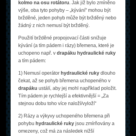
kolmo na osu rotátoru
. Jak již bylo zmíněno
výše, oba tyto pohyby – „kývání“ mohou být
bržděné, jeden pohyb může být bržděný nebo
žádný z nich nemusí být bržděný.
Použití bržděné propojovací části snižuje
kývání (a tím pádem i rázy) břemena, které je
uchopeno např. v
drapáku hydraulické ruky
a tím pádem:
1) Nemusí operátor
hydraulické ruky
dlouho
čekat, až se pohyb břemena uchopeného v
drapáku
ustálí, aby jej mohl například položit.
Tím pádem je rychlejší a efektivnější = „Za
stejnou dobu toho více naloží/vyloží“
2) Rázy a výkyvy uchopeného břemena při
pohybu
hydraulické ruky
jsou zmírňovány a
omezeny, což má za následek nižší