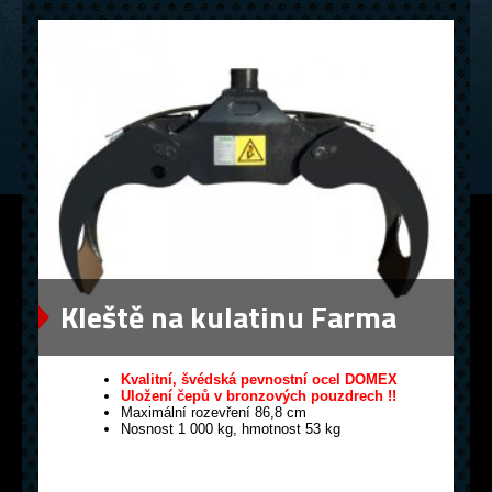
Kleště na kulatinu Farma
0,12
Kvalitní, švédská pevnostní ocel DOMEX
Uložení čepů v bronzových pouzdrech !!
Maximální rozevření 86,8 cm
Nosnost 1 000 kg, hmotnost 53 kg