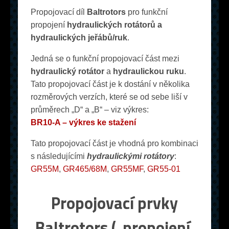
Propojovací díl
Baltrotors
pro funkční
propojení
hydraulických rotátorů a
hydraulických jeřábů/ruk
.
Jedná se o funkční propojovací část mezi
hydraulický rotátor
a
hydraulickou ruku
.
Tato propojovací část je k dostání v několika
rozměrových verzích, které se od sebe liší v
průměrech „D“ a „B“ – viz výkres:
BR10-A – výkres ke stažení
Tato propojovací část je vhodná pro kombinaci
s následujícími
hydraulickými rotátory
:
GR55M
,
GR465/68M
,
GR55MF
,
GR55-01
Propojovací prvky
Baltrotors („propojení,