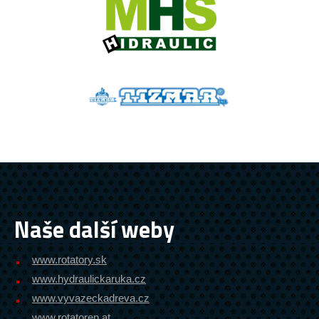
Naše další weby
www.rotatory.sk
www.hydraulickaruka.cz
www.vyvazeckadreva.cz
www.rotatoren.at