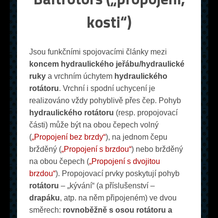
kosti“)
Jsou funkčními spojovacími články mezi
koncem hydraulického jeřábu/hydraulické
ruky
a vrchním úchytem
hydraulického
rotátoru
. Vrchní i spodní uchycení je
realizováno vždy pohyblivě přes čep. Pohyb
hydraulického rotátoru
(resp. propojovací
části) může být na obou čepech volný
(
„Propojení bez brzdy“
), na jednom čepu
bržděný (
„Propojení s brzdou“
) nebo bržděný
na obou čepech (
„Propojení s dvojitou
brzdou“
). Propojovací prvky poskytují pohyb
rotátoru
– „kývání“ (a příslušenství –
drapáku
, atp. na něm připojeném) ve dvou
směrech:
rovnoběžně s osou rotátoru a