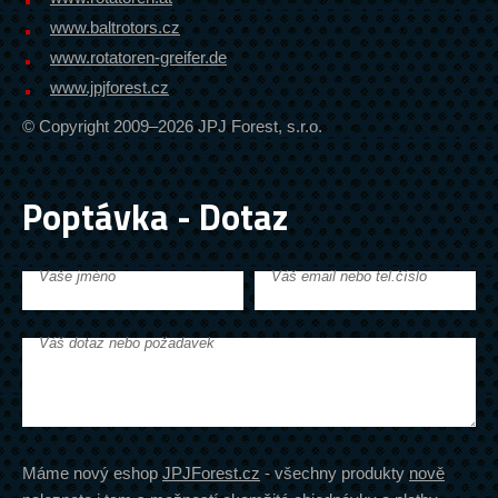
www.baltrotors.cz
www.rotatoren-greifer.de
www.jpjforest.cz
© Copyright 2009–2026 JPJ Forest, s.r.o.
Poptávka - Dotaz
Vaše jméno
Váš email nebo tel.číslo
Váš dotaz nebo požadavek
Máme nový eshop
JPJForest.cz
- všechny produkty
nově