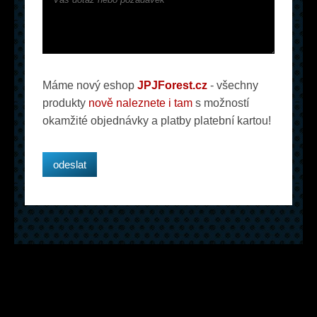
Máme nový eshop
JPJForest.cz
- všechny
produkty
nově naleznete i tam
s možností
okamžité objednávky a platby platební kartou!
Související rotátory, drapáky
a příslušenství