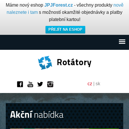
Máme nový eshop
JPJForest.cz
- všechny produkty
nově
naleznete i tam
s možností okamžité objednávky a platby
platební kartou!
PŘEJÍT NA ESHOP
cz
|
sk
Akční
nabídka