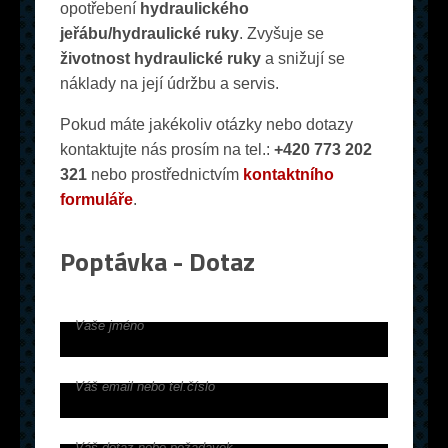
opotřebení
hydraulického
jeřábu/hydraulické ruky
. Zvyšuje se
životnost hydraulické ruky
a snižují se
náklady na její údržbu a servis.
Pokud máte jakékoliv otázky nebo dotazy
kontaktujte nás prosím na tel.:
+420 773 202
321
nebo prostřednictvím
kontaktního
formuláře
.
Poptávka - Dotaz
Vaše jméno
Váš email nebo tel.číslo
Váš dotaz nebo požadavek