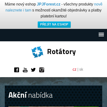
Máme nový eshop
JPJForest.cz
- všechny produkty
nově
naleznete i tam
s možností okamžité objednávky a platby
platební kartou!
PŘEJÍT NA ESHOP
cz
|
sk
Akční
nabídka