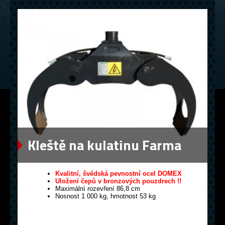
Kleště na kulatinu Farma
0,12
Kvalitní, švédská pevnostní ocel DOMEX
Uložení čepů v bronzových pouzdrech !!
Maximální rozevření 86,8 cm
Nosnost 1 000 kg, hmotnost 53 kg