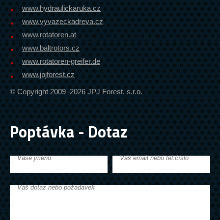
www.hydraulickaruka.cz
www.vyvazeckadreva.cz
www.rotatoren.at
www.baltrotors.cz
www.rotatoren-greifer.de
www.jpjforest.cz
© Copyright 2009–2026 JPJ Forest, s.r.o.
Poptávka - Dotaz
Vaše jméno
Váš email nebo tel.číslo
Váš dotaz nebo požadavek