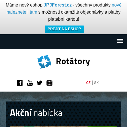
Máme nový eshop
JPJForest.cz
- všechny produkty
nově
naleznete i tam
s možností okamžité objednávky a platby
platební kartou!
PŘEJÍT NA ESHOP
cz
|
sk
Akční
nabídka