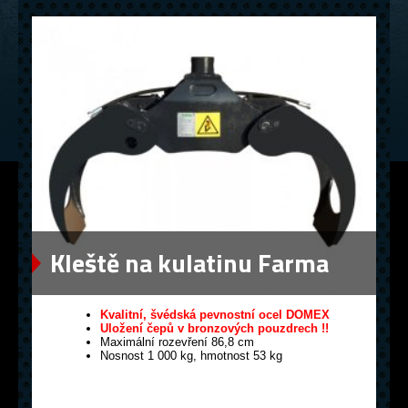
Kleště na kulatinu Farma
0,12
Kvalitní, švédská pevnostní ocel DOMEX
Uložení čepů v bronzových pouzdrech !!
Maximální rozevření 86,8 cm
Nosnost 1 000 kg, hmotnost 53 kg