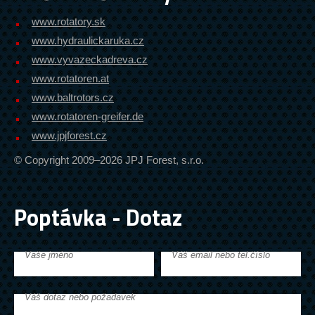
www.rotatory.sk
www.hydraulickaruka.cz
www.vyvazeckadreva.cz
www.rotatoren.at
www.baltrotors.cz
www.rotatoren-greifer.de
www.jpjforest.cz
© Copyright 2009–2026 JPJ Forest, s.r.o.
Poptávka - Dotaz
Vaše jméno
Váš email nebo tel.číslo
Váš dotaz nebo požadavek